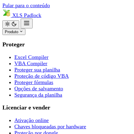
Pular para o conteúdo
XLS
Padlock
Produto
Proteger
Excel Compiler
VBA Compiler
Proteger sua planilha
Proteção de código VBA
Proteger fórmulas
Opções de salvamento
Segurança da planilha
Licenciar e vender
Ativação online
Chaves bloqueadas por hardware
Proteção por dongle