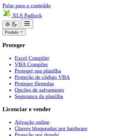
Pular para o conteúdo
XLS
Padlock
Produto
Proteger
Excel Compiler
VBA Compiler
Proteger sua planilha
Proteção de código VBA
Proteger fórmulas
Opções de salvamento
Segurança da planilha
Licenciar e vender
Ativação online
Chaves bloqueadas por hardware
Proteção por dongle