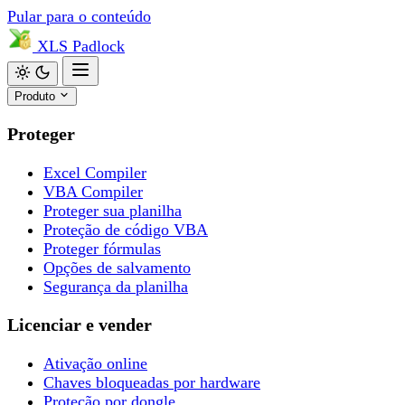
Pular para o conteúdo
XLS
Padlock
Produto
Proteger
Excel Compiler
VBA Compiler
Proteger sua planilha
Proteção de código VBA
Proteger fórmulas
Opções de salvamento
Segurança da planilha
Licenciar e vender
Ativação online
Chaves bloqueadas por hardware
Proteção por dongle