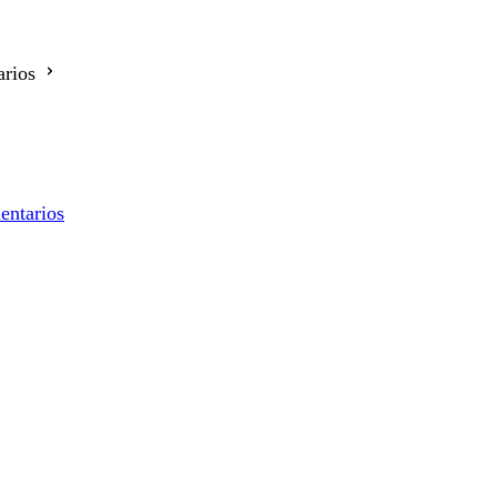
rios
entarios