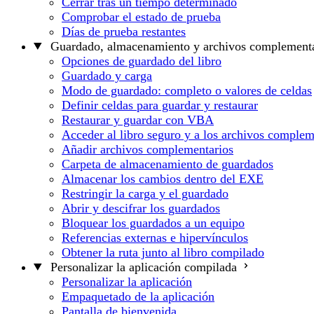
Cerrar tras un tiempo determinado
Comprobar el estado de prueba
Días de prueba restantes
Guardado, almacenamiento y archivos complementa
Opciones de guardado del libro
Guardado y carga
Modo de guardado: completo o valores de celdas
Definir celdas para guardar y restaurar
Restaurar y guardar con VBA
Acceder al libro seguro y a los archivos complem
Añadir archivos complementarios
Carpeta de almacenamiento de guardados
Almacenar los cambios dentro del EXE
Restringir la carga y el guardado
Abrir y descifrar los guardados
Bloquear los guardados a un equipo
Referencias externas e hipervínculos
Obtener la ruta junto al libro compilado
Personalizar la aplicación compilada
Personalizar la aplicación
Empaquetado de la aplicación
Pantalla de bienvenida