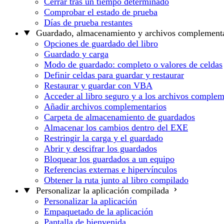
Cerrar tras un tiempo determinado
Comprobar el estado de prueba
Días de prueba restantes
Guardado, almacenamiento y archivos complementa
Opciones de guardado del libro
Guardado y carga
Modo de guardado: completo o valores de celdas
Definir celdas para guardar y restaurar
Restaurar y guardar con VBA
Acceder al libro seguro y a los archivos complem
Añadir archivos complementarios
Carpeta de almacenamiento de guardados
Almacenar los cambios dentro del EXE
Restringir la carga y el guardado
Abrir y descifrar los guardados
Bloquear los guardados a un equipo
Referencias externas e hipervínculos
Obtener la ruta junto al libro compilado
Personalizar la aplicación compilada
Personalizar la aplicación
Empaquetado de la aplicación
Pantalla de bienvenida