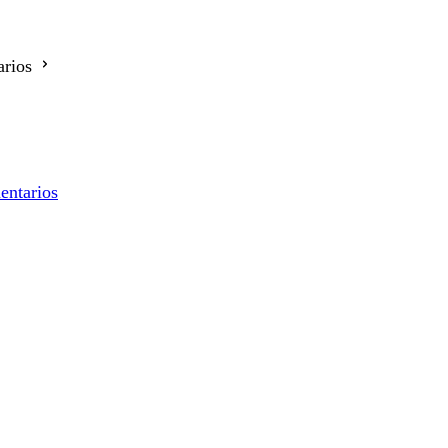
rios
entarios