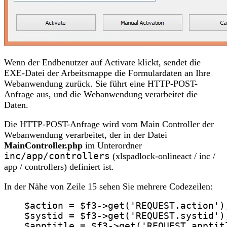
Wenn der Endbenutzer auf Activate klickt, sendet die
EXE-Datei der Arbeitsmappe die Formulardaten an Ihre
Webanwendung zurück. Sie führt eine HTTP-POST-
Anfrage aus, und die Webanwendung verarbeitet die
Daten.
Die HTTP-POST-Anfrage wird vom Main Controller der
Webanwendung verarbeitet, der in der Datei
MainController.php
im Unterordner
inc/app/controllers
(xlspadlock-onlineact / inc /
app / controllers) definiert ist.
In der Nähe von Zeile 15 sehen Sie mehrere Codezeilen:
$action
=
$f3
->
get
(
'
REQUEST.action
'
)
$systid
=
$f3
->
get
(
'
REQUEST.systid
'
)
$apptitle
=
$f3
->
get
(
'
REQUEST.apptit