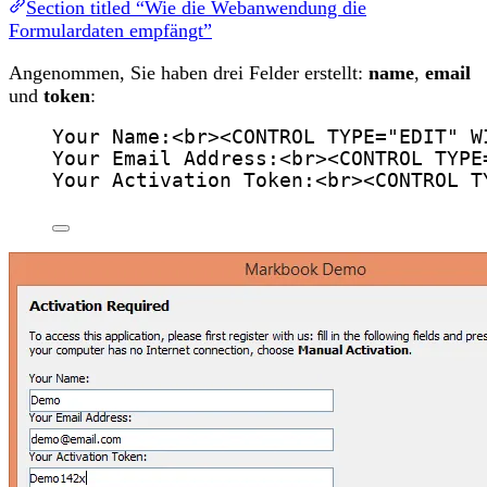
Section titled “Wie die Webanwendung die
Formulardaten empfängt”
Angenommen, Sie haben drei Felder erstellt:
name
,
email
und
token
:
Your Name:
<
br
><
CONTROL
TYPE
=
"
EDIT
"
W
Your Email Address:
<
br
><
CONTROL
TYPE
Your Activation Token:
<
br
><
CONTROL
T