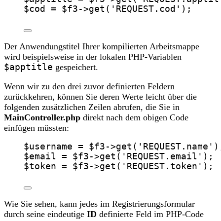
$cod
=
$f3
->
get
(
'
REQUEST.cod
'
);
Der Anwendungstitel Ihrer kompilierten Arbeitsmappe
wird beispielsweise in der lokalen PHP-Variablen
$apptitle
gespeichert.
Wenn wir zu den drei zuvor definierten Feldern
zurückkehren, können Sie deren Werte leicht über die
folgenden zusätzlichen Zeilen abrufen, die Sie in
MainController.php
direkt nach dem obigen Code
einfügen müssten:
$username
=
$f3
->
get
(
'
REQUEST.name
'
)
$email
=
$f3
->
get
(
'
REQUEST.email
'
);
$token
=
$f3
->
get
(
'
REQUEST.token
'
);
Wie Sie sehen, kann jedes im Registrierungsformular
durch seine eindeutige
ID
definierte Feld im PHP-Code