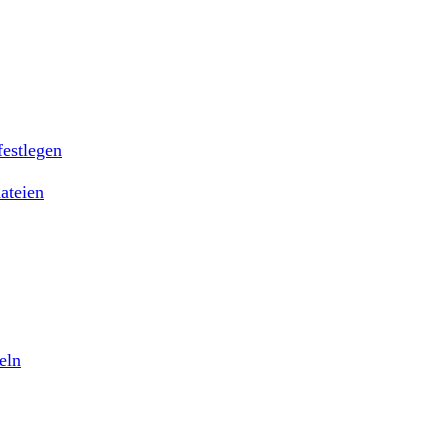
festlegen
ateien
eln