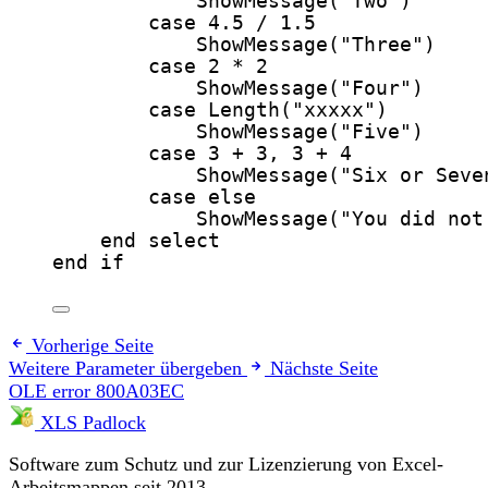
ShowMessage
(
"
Two
"
)
case
4.5
 / 
1.5
ShowMessage
(
"
Three
"
)
case
2
*
2
ShowMessage
(
"
Four
"
)
case
Length
(
"
xxxxx
"
)
ShowMessage
(
"
Five
"
)
case
3
+
3
, 
3
+
4
ShowMessage
(
"
Six or Seve
case
else
ShowMessage
(
"
You did not
end select
end if
Vorherige Seite
Weitere Parameter übergeben
Nächste Seite
OLE error 800A03EC
XLS Padlock
Software zum Schutz und zur Lizenzierung von Excel-
Arbeitsmappen seit 2013.