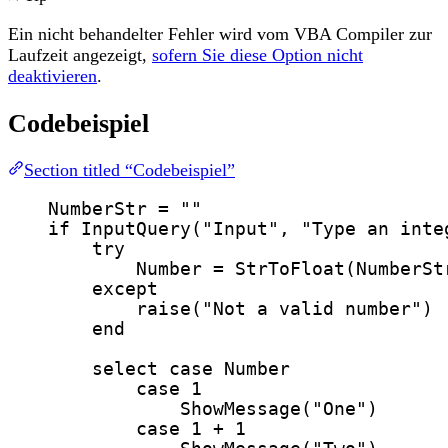
Ein nicht behandelter Fehler wird vom VBA Compiler zur
Laufzeit angezeigt,
sofern Sie diese Option nicht
deaktivieren
.
Codebeispiel
Section titled “Codebeispiel”
NumberStr
=
""
if
InputQuery
(
"
Input
"
, 
"
Type an inte
try
Number
=
StrToFloat
(
NumberSt
except
raise
(
"
Not a valid number
"
)
end
select
case
 Number
case
1
ShowMessage
(
"
One
"
)
case
1
+
1