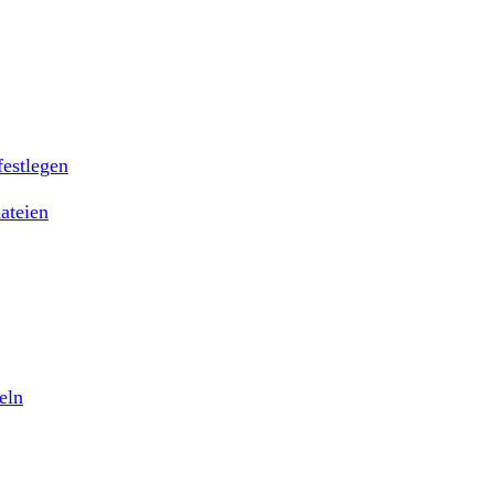
festlegen
ateien
eln