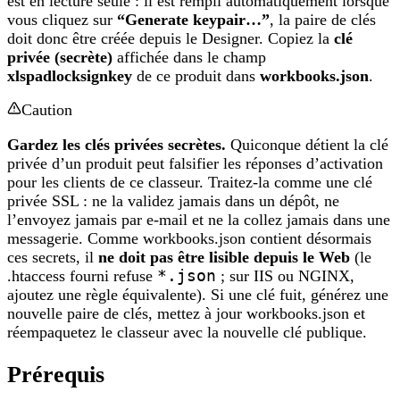
est en lecture seule : il est rempli automatiquement lorsque
vous cliquez sur
“Generate keypair…”
, la paire de clés
doit donc être créée depuis le Designer. Copiez la
clé
privée (secrète)
affichée dans le champ
xlspadlocksignkey
de ce produit dans
workbooks.json
.
Caution
Gardez les clés privées secrètes.
Quiconque détient la clé
privée d’un produit peut falsifier les réponses d’activation
pour les clients de ce classeur. Traitez-la comme une clé
privée SSL : ne la validez jamais dans un dépôt, ne
l’envoyez jamais par e-mail et ne la collez jamais dans une
messagerie. Comme workbooks.json contient désormais
ces secrets, il
ne doit pas être lisible depuis le Web
(le
.htaccess fourni refuse
*.json
; sur IIS ou NGINX,
ajoutez une règle équivalente). Si une clé fuit, générez une
nouvelle paire de clés, mettez à jour workbooks.json et
réempaquetez le classeur avec la nouvelle clé publique.
Prérequis